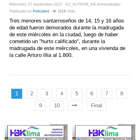
Miércoles, 07 Septiembre 2022
K2_AUTHOR_ME
Administrador
Publicado en
Policiales
1119
Visto
Tres menores santarroseños de 14, 15 y 16 años
de edad fueron demorados durante la madrugada
de este miércoles en la ciudad, luego de haber
cometido un "hurto calificado", durante la
madrugada de este miércoles, en una vivienda de
la calle Arturo Illia al 1.800.
1
2
3
4
5
6
7
8
9
10
Final