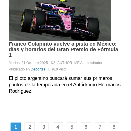
Franco Colapinto vuelve a pista en México:
días y horarios del Gran Premio de Fórmula
1
Martes, 21 Octubre 2025
K2_AUTHOR_ME
Administrador
Publicado en
Deportes
910
Visto
El piloto argentino buscará sumar sus primeros
puntos de la temporada en el Autódromo Hermanos
Rodríguez.
1
2
3
4
5
6
7
8