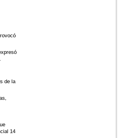
provocó
expresó
.
s de la
as,
que
cial 14