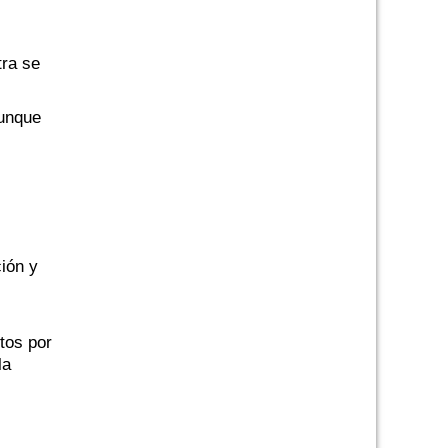
tra se
aunque
ión y
tos por
la