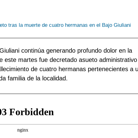
i
d
J
c
d
A
r
e
C
p
p
M
 Giuliani continúa generando profundo dolor en la
l
d
T
e este martes fue decretado asueto administrativo
p
c
V
fallecimiento de cuatro hermanas pertenecientes a 
i
d
B
da familia de la localidad.
t
c
r