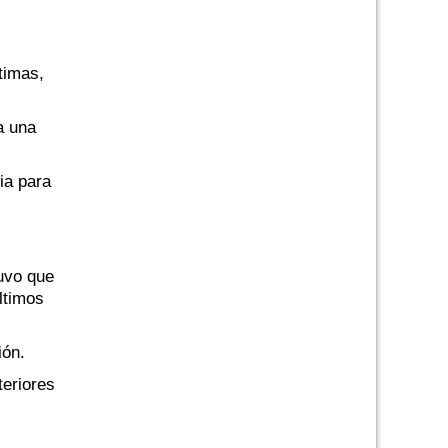
timas,
a una
ia para
uvo que
últimos
ión.
teriores