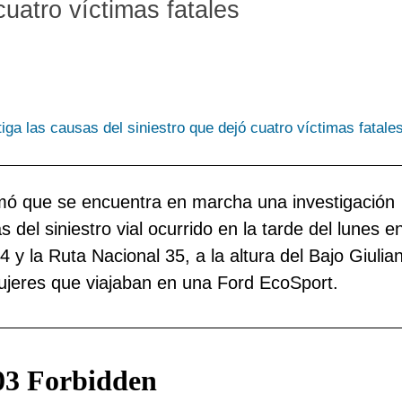
cuatro víctimas fatales
p
P
S
i
d
J
c
d
A
r
e
C
p
p
M
l
d
T
mó que se encuentra en marcha una investigación
p
c
V
 del siniestro vial ocurrido en la tarde del lunes en
i
d
4 y la Ruta Nacional 35, a la altura del Bajo Giulian
t
jeres que viajaban en una Ford EcoSport.