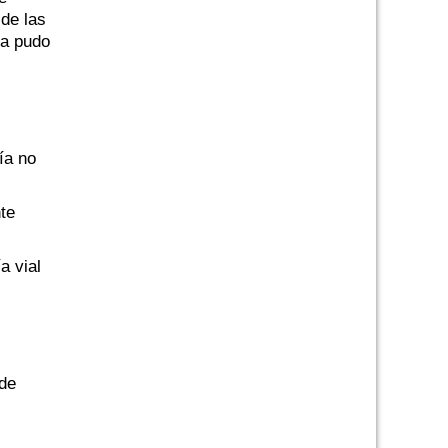
 de las
ra pudo
ía no
te
a vial
 de