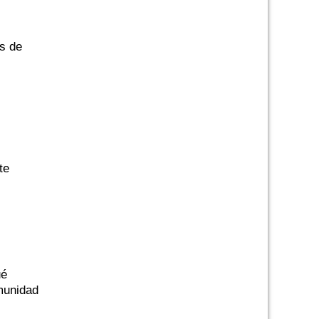
as de
te
ué
omunidad