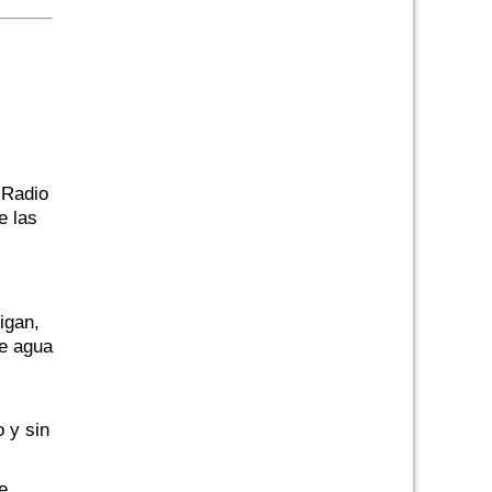
 Radio
e las
igan,
de agua
 y sin
e