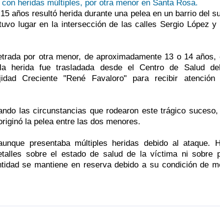
5 años resultó herida durante una pelea en un barrio del s
t
a
H
uvo lugar en la intersección de las calles Sergio López y
p
P
S
i
d
J
petrada por otra menor, de aproximadamente 13 o 14 años,
c
d
A
 la herida fue trasladada desde el Centro de Salud del
idad Creciente "René Favaloro" para recibir atención
r
e
C
p
p
M
ando las circunstancias que rodearon este trágico suceso
l
d
T
iginó la pelea entre las dos menores.
p
c
 aunque presentaba múltiples heridas debido al ataque. H
i
lles sobre el estado de salud de la víctima ni sobre p
entidad se mantiene en reserva debido a su condición de 