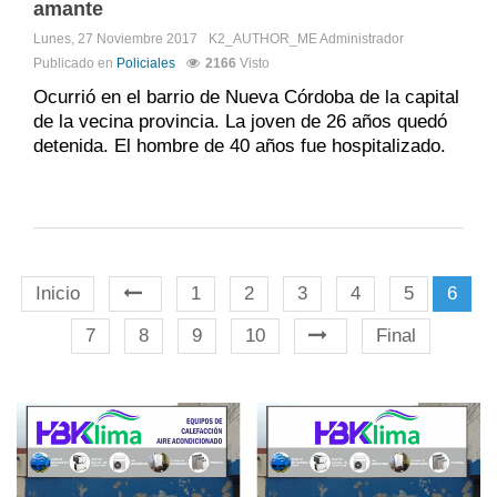
amante
Lunes, 27 Noviembre 2017
K2_AUTHOR_ME
Administrador
Publicado en
Policiales
2166
Visto
Ocurrió en el barrio de Nueva Córdoba de la capital
de la vecina provincia. La joven de 26 años quedó
detenida. El hombre de 40 años fue hospitalizado.
Inicio
1
2
3
4
5
6
7
8
9
10
Final