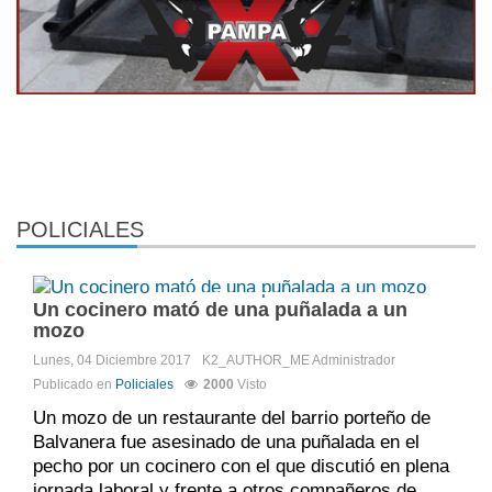
POLICIALES
Comments:
DISQUS_COMMENTS
Un cocinero mató de una puñalada a un
mozo
Lunes, 04 Diciembre 2017
K2_AUTHOR_ME
Administrador
Publicado en
Policiales
2000
Visto
Un mozo de un restaurante del barrio porteño de
Balvanera fue asesinado de una puñalada en el
pecho por un cocinero con el que discutió en plena
jornada laboral y frente a otros compañeros de