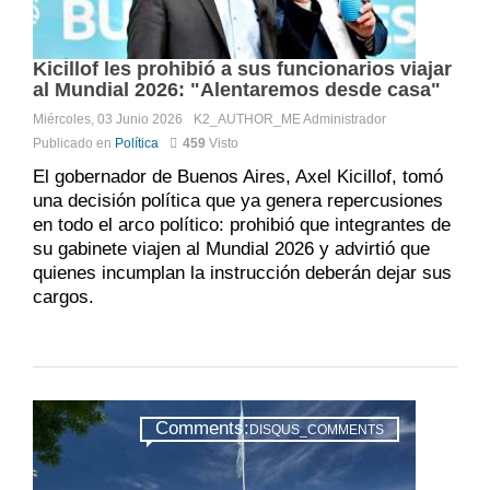
Kicillof les prohibió a sus funcionarios viajar
al Mundial 2026: "Alentaremos desde casa"
Miércoles, 03 Junio 2026
K2_AUTHOR_ME
Administrador
Publicado en
Política
459
Visto
El gobernador de Buenos Aires, Axel Kicillof, tomó
una decisión política que ya genera repercusiones
en todo el arco político: prohibió que integrantes de
su gabinete viajen al Mundial 2026 y advirtió que
quienes incumplan la instrucción deberán dejar sus
cargos.
Comments:
DISQUS_COMMENTS