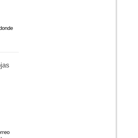
 donde
ojas
orreo