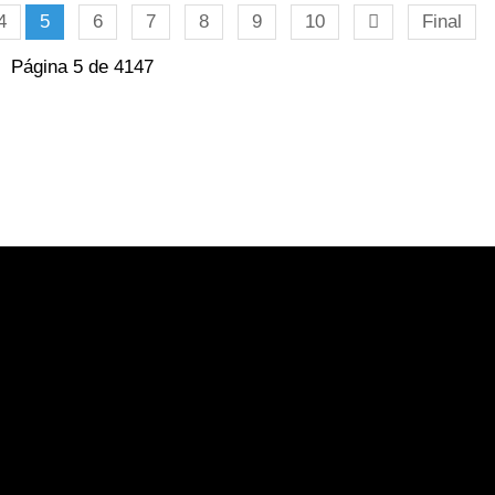
4
5
6
7
8
9
10
Final
Página 5 de 4147