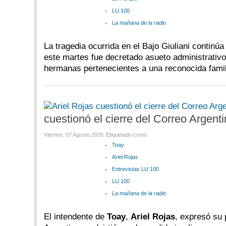
LU 100
La mañana de la radio
La tragedia ocurrida en el Bajo Giuliani contin
este martes fue decretado asueto administrativo 
hermanas pertenecientes a una reconocida famili
cuestionó el cierre del Correo Argent
Viernes, 07 Agosto 2026
Etiquetado como
Toay
Ariel Rojas
Entrevistas LU 100
LU 100
La mañana de la radio
El intendente de
Toay
,
Ariel Rojas
, expresó su 