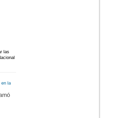
r las
Nacional
lamó