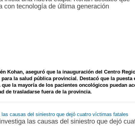
pa con tecnología de última generación
p
P
S
i
d
J
c
d
A
r
e
C
p
p
M
l
d
T
p
c
V
én Kohan, aseguró que la inauguración del Centro Regio
ara la salud pública provincial. Destacó que la puesta 
i
d
á que la mayoría de los pacientes oncológicos puedan ac
t
d de trasladarse fuera de la provincia.
 investiga las causas del siniestro que dejó cua