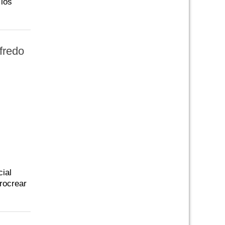
 los
fredo
cial
rocrear