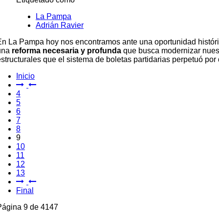
La Pampa
Adrián Ravier
En La Pampa hoy nos encontramos ante una oportunidad histórica
una
reforma necesaria y profunda
que busca modernizar nuestr
estructurales que el sistema de boletas partidarias perpetuó por
Inicio
4
5
6
7
8
9
10
11
12
13
Final
Página 9 de 4147