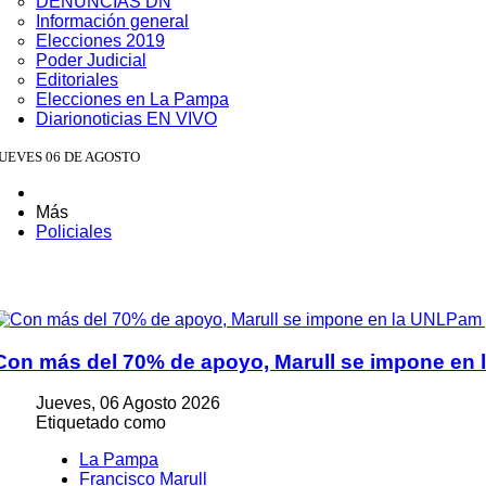
DENUNCIAS DN
Sergio Ruliki presentó un ensayo sobre la final del Mundial 
Información general
Elecciones 2019
José Luis Gallotti destacó el crecimiento turístico de Bernar
Poder Judicial
Editoriales
Ariel Rojas destacó nuevas obras para Toay y evitó polemiza
Elecciones en La Pampa
Diarionoticias EN VIVO
Concesionarios de Parque Luro denunciaron presuntas irregu
JUEVES 06 DE AGOSTO
Misael Palma celebró el Día del Payador: La voz del payador 
Toay tendrá una nueva reserva de agua potable y cloacas par
Más
Ver cuatro cajones juntos fue desgarrador : el dolor de la her
Policiales
Bernardo Larroudé avanza con un proyecto clave: la ex Termi
Con más del 70% de apoyo, Marull se impone en 
Jueves, 06 Agosto 2026
Etiquetado como
La Pampa
Francisco Marull