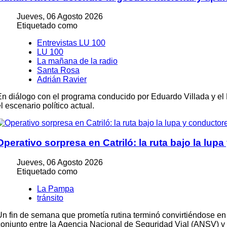
Jueves, 06 Agosto 2026
Etiquetado como
Entrevistas LU 100
LU 100
La mañana de la radio
Santa Rosa
Adrián Ravier
En diálogo con el programa conducido por Eduardo Villada y el Dr
l escenario político actual.
Operativo sorpresa en Catriló: la ruta bajo la lupa
Jueves, 06 Agosto 2026
Etiquetado como
La Pampa
tránsito
Un fin de semana que prometía rutina terminó convirtiéndose en u
conjunto entre la
Agencia Nacional de Seguridad Vial
(ANSV) y e