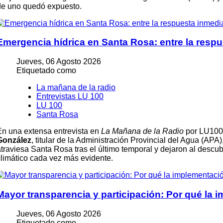
de uno quedó expuesto.
Emergencia hídrica en Santa Rosa: entre la respu
Jueves, 06 Agosto 2026
Etiquetado como
La mañana de la radio
Entrevistas LU 100
LU 100
Santa Rosa
En una extensa entrevista en
La Mañana de la Radio
por LU100 
González
, titular de la Administración Provincial del Agua (APA)
traviesa Santa Rosa tras el último temporal y dejaron al descubi
climático cada vez más evidente.
Mayor transparencia y participación: Por qué la
Jueves, 06 Agosto 2026
Etiquetado como