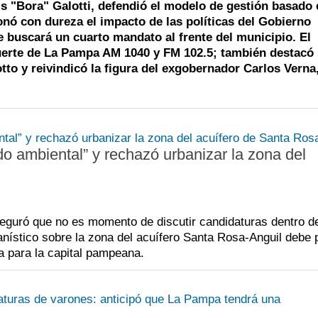
s "Bora" Galotti, defendió el modelo de gestión basado 
i
d
J
nó con dureza el impacto de las políticas del Gobierno
ue buscará un cuarto mandato al frente del municipio. El
c
d
A
Fuerte de La Pampa AM 1040 y FM 102.5; también destacó
r
e
C
tto y reivindicó la figura del exgobernador Carlos Verna
p
p
M
l
d
T
p
c
V
do ambiental” y rechazó urbanizar la zona del
i
d
B
t
c
r
eguró que no es momento de discutir candidaturas dentro d
anístico sobre la zona del acuífero Santa Rosa-Anguil debe p
a para la capital pampeana.