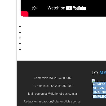
LO
MA
Comercial: +54 2954 806082
GRUPO 
Tu mensaje: +54 2954 350100
NUEVA 
UNA IN
Mail: comercial@diarionoticias.com.ar
EMPLEO
Redacción: redaccion@diarionoticias.com.ar