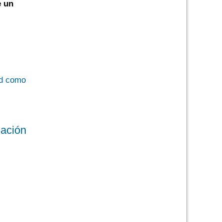
e un
uación