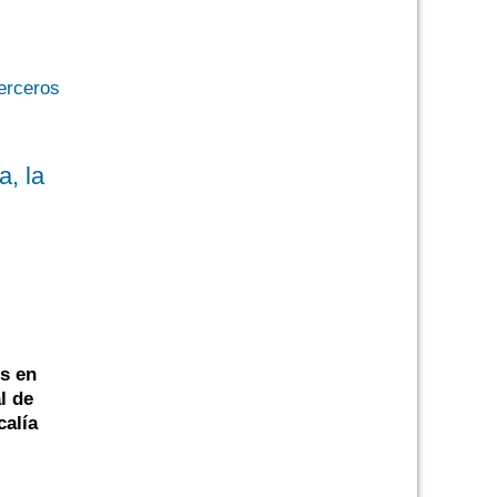
a, la
s en
l de
calía