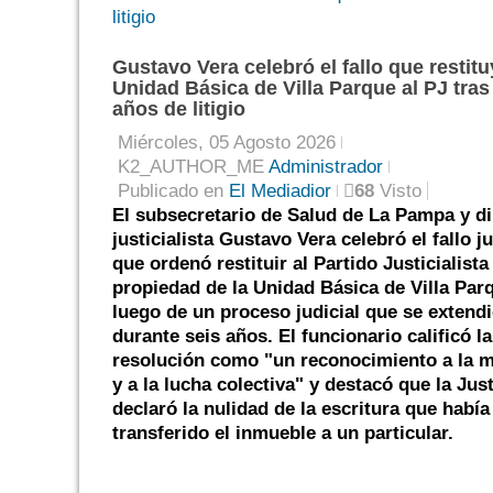
Gustavo Vera celebró el fallo que restitu
Unidad Básica de Villa Parque al PJ tras
años de litigio
Miércoles, 05 Agosto 2026
K2_AUTHOR_ME
Administrador
Publicado en
El Mediadior
68
Visto
El subsecretario de Salud de La Pampa y di
justicialista Gustavo Vera celebró el fallo ju
que ordenó restituir al Partido Justicialista 
propiedad de la Unidad Básica de Villa Par
luego de un proceso judicial que se extend
durante seis años. El funcionario calificó la
resolución como "un reconocimiento a la 
y a la lucha colectiva" y destacó que la Just
declaró la nulidad de la escritura que había
transferido el inmueble a un particular.