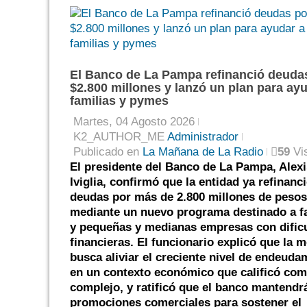
El Banco de La Pampa refinanció deuda
$2.800 millones y lanzó un plan para ay
familias y pymes
Martes, 04 Agosto 2026
K2_AUTHOR_ME
Administrador
Publicado en
La Mañana de La Radio
59
Vi
El presidente del Banco de La Pampa, Alexi
Iviglia, confirmó que la entidad ya refinanc
deudas por más de 2.800 millones de pesos
mediante un nuevo programa destinado a f
y pequeñas y medianas empresas con dific
financieras. El funcionario explicó que la 
busca aliviar el creciente nivel de endeuda
en un contexto económico que calificó co
complejo, y ratificó que el banco mantendrá
promociones comerciales para sostener el