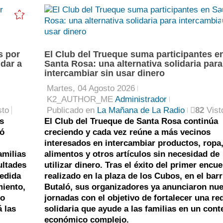
0
s por
El Club del Trueque suma participantes e
udar a
Santa Rosa: una alternativa solidaria para
intercambiar sin usar dinero
Martes, 04 Agosto 2026
K2_AUTHOR_ME
Administrador
sto
Publicado en
La Mañana de La Radio
82
Vist
s
El Club del Trueque de Santa Rosa continúa
ió
creciendo y cada vez reúne a más vecinos
interesados en intercambiar productos, ropa
amilias
alimentos y otros artículos sin necesidad de
ultades
utilizar dinero. Tras el éxito del primer encu
medida
realizado en la plaza de los Cubos, en el barr
miento,
Butaló, sus organizadores ya anunciaron nu
mo
jornadas con el objetivo de fortalecer una re
 las
solidaria que ayude a las familias en un cont
económico complejo.