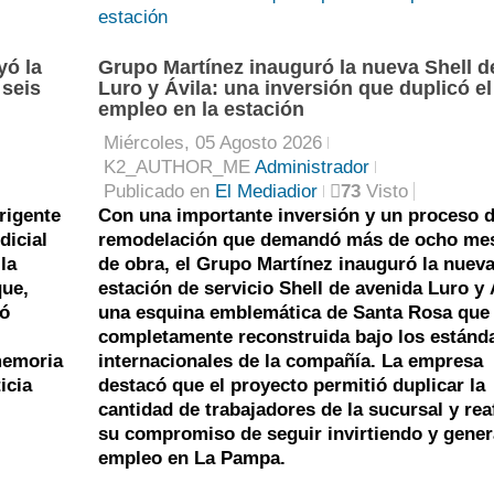
p
P
S
yó la
Grupo Martínez inauguró la nueva Shell d
i
d
J
 seis
Luro y Ávila: una inversión que duplicó el
c
d
A
empleo en la estación
Miércoles, 05 Agosto 2026
r
e
C
K2_AUTHOR_ME
Administrador
p
p
M
Publicado en
El Mediadior
73
Visto
rigente
Con una importante inversión y un proceso 
l
d
T
dicial
remodelación que demandó más de ocho me
p
c
V
la
de obra, el Grupo Martínez inauguró la nuev
que,
estación de servicio Shell de avenida Luro y 
i
d
ió
una esquina emblemática de Santa Rosa que
t
completamente reconstruida bajo los estánd
memoria
internacionales de la compañía. La empresa
icia
destacó que el proyecto permitió duplicar la
cantidad de trabajadores de la sucursal y re
su compromiso de seguir invirtiendo y gene
empleo en La Pampa.