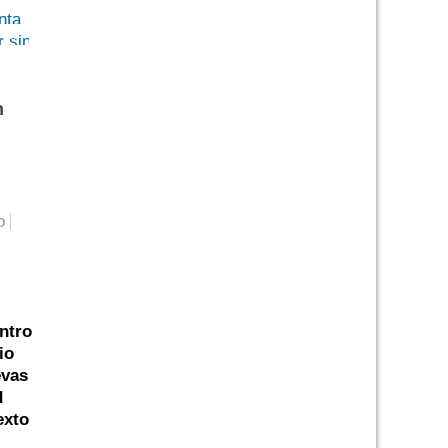
0
n
o
,
entro
io
evas
d
exto