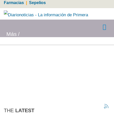
Farmacias
|
Sepelios
Más
THE
LATEST