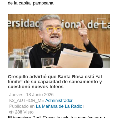
de la capital pampeana.
0
Crespillo advirtió que Santa Rosa está “al
límite” de su capacidad de saneamiento y
cuestionó nuevos loteos
Jueves, 18 Junio 2026
K2_AUTHOR_ME
Administrador
Publicado en
La Mañana de La Radio
288
Visto
El ingeniero Raúl Crespillo volvió a manifestar su