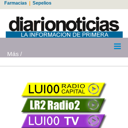
Farmacias
|
Sepelios
Más