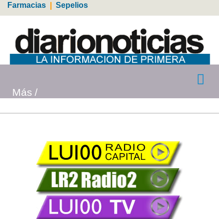
Farmacias
|
Sepelios
Más