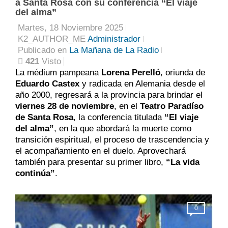
a Santa Rosa con su conferencia “El viaje
del alma”
Martes, 18 Noviembre 2025
K2_AUTHOR_ME
Administrador
Publicado en
La Mañana de La Radio
421
Visto
La médium pampeana
Lorena Perelló
, oriunda de
Eduardo Castex
y radicada en Alemania desde el
año 2000, regresará a la provincia para brindar el
viernes 28 de noviembre
, en el
Teatro Paradíso
de Santa Rosa
, la conferencia titulada
“El viaje
del alma”
, en la que abordará la muerte como
transición espiritual, el proceso de trascendencia y
el acompañamiento en el duelo. Aprovechará
también para presentar su primer libro,
“La vida
continúa”
.
0