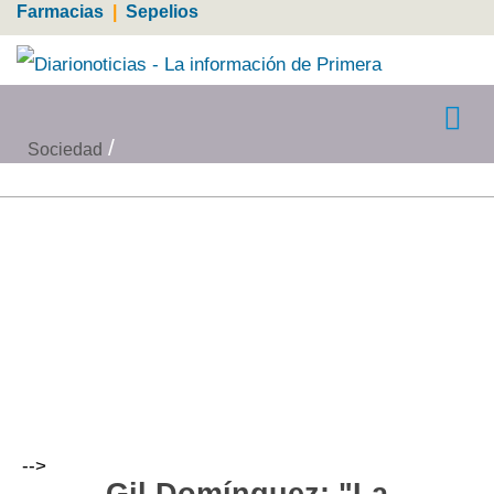
Farmacias
|
Sepelios
Sociedad
-->
Gil Domínguez: "La