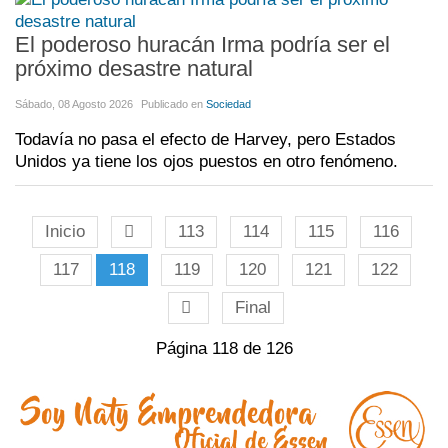
El poderoso huracán Irma podría ser el
próximo desastre natural
Sábado, 08 Agosto 2026
Publicado en
Sociedad
Todavía no pasa el efecto de Harvey, pero Estados
Unidos ya tiene los ojos puestos en otro fenómeno.
Inicio
113
114
115
116
117
118
119
120
121
122
Final
Página 118 de 126