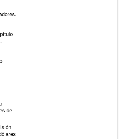
adores.
pítulo
.
no
o
les de
isión
dólares