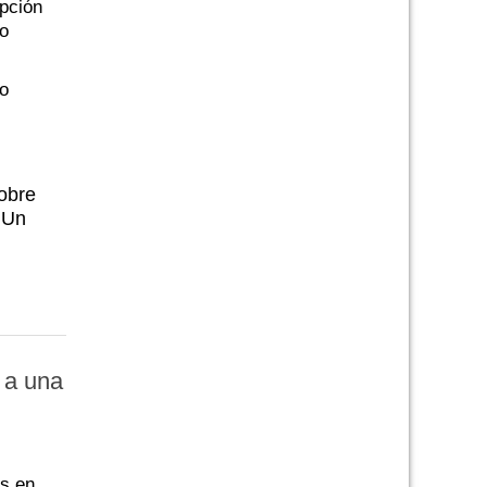
upción
o
no
sobre
 Un
ó a una
es en