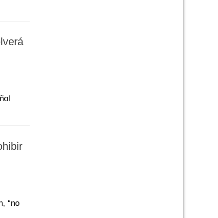
lverá
ñol
hibir
n, “no