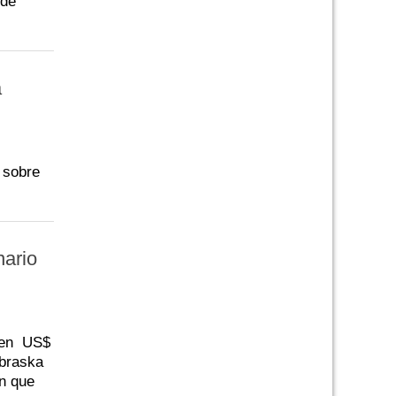
 de
a
 sobre
nario
a en US$
ebraska
ón que