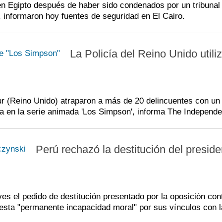
n Egipto después de haber sido condenados por un tribunal 
p
P
S
, informaron hoy fuentes de seguridad en El Cairo.
i
d
J
c
d
A
La Policía del Reino Unido utili
r
e
C
p
p
M
l
d
T
ur (Reino Unido) atraparon a más de 20 delincuentes con un
ía en la serie animada 'Los Simpson', informa The Independe
p
c
V
i
d
t
Perú rechazó la destitución del preside
es el pedido de destitución presentado por la oposición cont
sta "permanente incapacidad moral" por sus vínculos con l