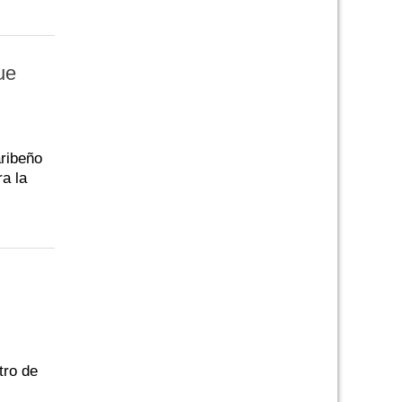
ue
aribeño
a la
tro de