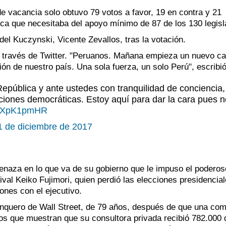
e vacancia solo obtuvo 79 votos a favor, 19 en contra y 21
ica que necesitaba del apoyo mínimo de 87 de los 130 legisl
del Kuczynski, Vicente Zevallos, tras la votación.
 través de Twitter. "Peruanos. Mañana empieza un nuevo ca
ión de nuestro país. Una sola fuerza, un solo Perú", escribió
epública y ante ustedes con tranquilidad de conciencia,
tuciones democráticas. Estoy aquí para dar la cara pues 
/3wXpK1pmHR
1 de diciembre de 2017
menaza en lo que va de su gobierno que le impuso el poderos
rival Keiko Fujimori, quien perdió las elecciones presidencia
nes con el ejecutivo.
banquero de Wall Street, de 79 años, después de que una com
s que muestran que su consultora privada recibió 782.000 