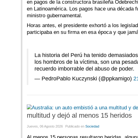
en pagos de la constructora brasileña Odebrecht
en Latinoamérica. Los pagos hace una década 
ministro gubernamental.
Horas antes, el presidente exhortó a los legisl
participaba en su firma en esa época y que jamá
La historia del Perú ha tenido demasiados
los hombros de la víctima, son una pesada
recuerdo imborrable del abuso de poder.
— PedroPablo Kuczynski (@ppkamigo)
2
multitud y dejó al menos 15 heridos
Jueves, 06 Agosto 2026
Publicado en
Sociedad
Al menos 15 personas resultaron heridas, algun