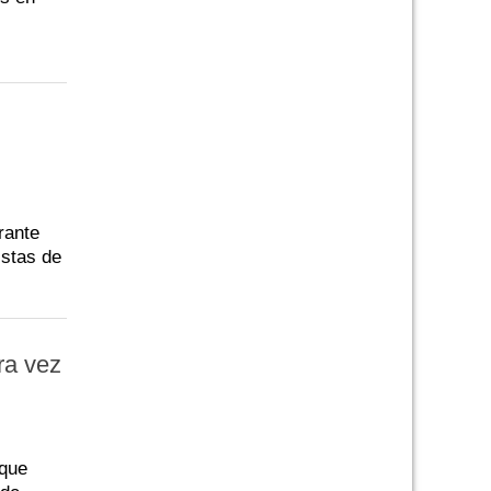
rante
istas de
tra vez
 que