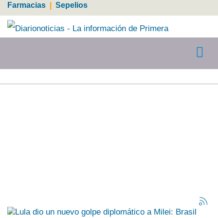
Farmacias
|
Sepelios