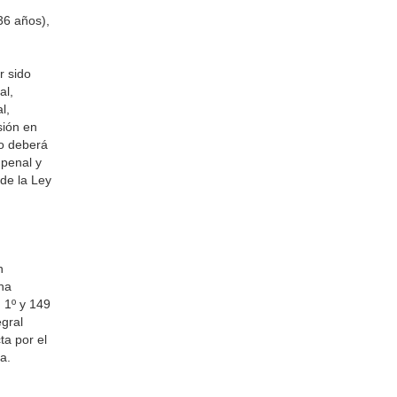
36 años),
r sido
al,
l,
sión en
do deberá
 penal y
 de la Ley
n
 ha
. 1º y 149
egral
ta por el
a.