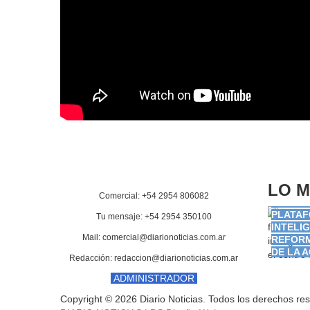
LO
M
LA PAM
Comercial: +54 2954 806082
EL FUT
PLATAF
Tu mensaje: +54 2954 350100
INTELIG
Mail: comercial@diarionoticias.com.ar
REFORM
DE LA 
Redacción: redaccion@diarionoticias.com.ar
ADMINISTRADOR
Copyright © 2026 Diario Noticias. Todos los derechos re