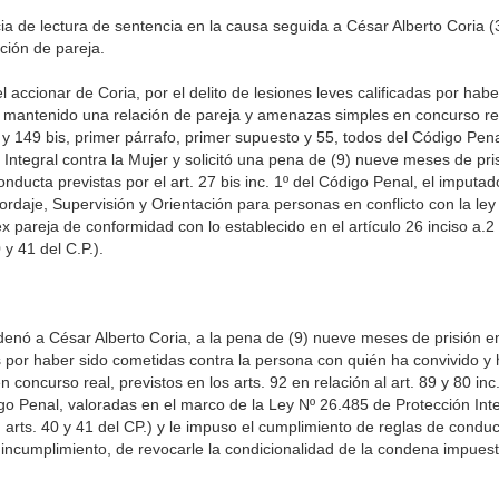
cia de lectura de sentencia en la causa seguida a César Alberto Coria (
ación de pareja.
 accionar de Coria, por el delito de lesiones leves calificadas por habe
a mantenido una relación de pareja y amenazas simples en concurso re
 1º y 149 bis, primer párrafo, primer supuesto y 55, todos del Código Pena
Integral contra la Mujer y solicitó una pena de (9) nueve meses de pri
ducta previstas por el art. 27 bis inc. 1º del Código Penal, el imputa
ordaje, Supervisión y Orientación para personas en conflicto con la ley
ex pareja de conformidad con lo establecido en el artículo 26 inciso a.2
 y 41 del C.P.).
enó a César Alberto Coria, a la pena de (9) nueve meses de prisión e
as por haber sido cometidas contra la persona con quién ha convivido y
oncurso real, previstos en los arts. 92 en relación al art. 89 y 80 inc
igo Penal, valoradas en el marco de la Ley Nº 26.485 de Protección Int
; arts. 40 y 41 del CP.) y le impuso el cumplimiento de reglas de conduc
 incumplimiento, de revocarle la condicionalidad de la condena impuest