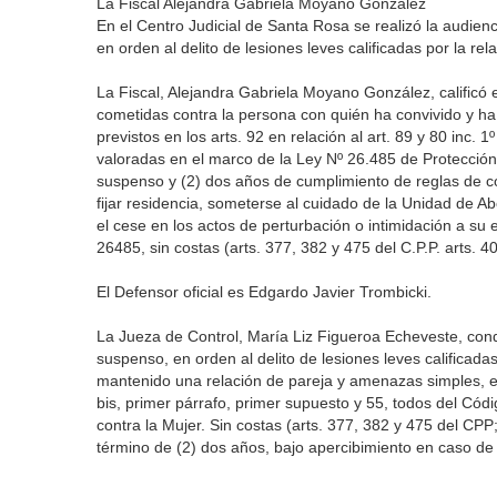
La Fiscal Alejandra Gabriela Moyano González
En el Centro Judicial de Santa Rosa se realizó la audien
en orden al delito de lesiones leves calificadas por la rel
La Fiscal, Alejandra Gabriela Moyano González, calificó el
cometidas contra la persona con quién ha convivido y h
previstos en los arts. 92 en relación al art. 89 y 80 inc.
valoradas en el marco de la Ley Nº 26.485 de Protección 
suspenso y (2) dos años de cumplimiento de reglas de con
fijar residencia, someterse al cuidado de la Unidad de Ab
el cese en los actos de perturbación o intimidación a su 
26485, sin costas (arts. 377, 382 y 475 del C.P.P. arts. 40
El Defensor oficial es Edgardo Javier Trombicki.
La Jueza de Control, María Liz Figueroa Echeveste, cond
suspenso, en orden al delito de lesiones leves calificad
mantenido una relación de pareja y amenazas simples, en c
bis, primer párrafo, primer supuesto y 55, todos del Cód
contra la Mujer. Sin costas (arts. 377, 382 y 475 del CPP
término de (2) dos años, bajo apercibimiento en caso de