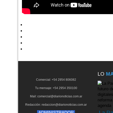
LO
MA
Comercial: +54 2954 806082
Tu mensaje: +54 2954 350100
Mail: comercial@diarionoticias.com.ar
Redacción: redaccion@diarionoticias.com.ar
La Pa
ADMINISTRADOR