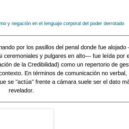
p
P
S
i
d
J
c
d
A
r
e
C
ndo por los pasillos del penal donde fue alojado
p
p
M
i ceremoniales y pulgares en alto— fue leída por e
l
d
T
ión de la Credibilidad) como un repertorio de ges
p
c
V
contexto. En términos de comunicación no verbal, 
i
d
que se "actúa" frente a cámara suele ser el dato m
t
revelador.