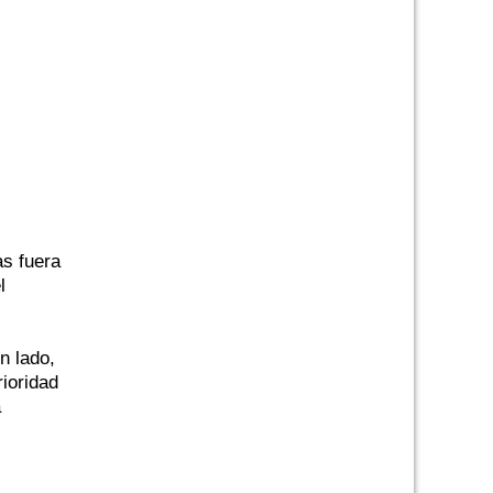
s fuera
l
n lado,
rioridad
a