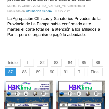
Martes, 10 Octubre 2023
K2_AUTHOR_ME
Administrador
Publicado en
Información General
925
Visto
La Agrupación Clínicas y Sanatorios Privados de la
Provincia de La Pampa había confirmado este
martes el corte total de la atención a los afiliados a
Pami, pero el organismo pagó lo adeudado.
Inicio
82
83
84
85
86
87
88
89
90
91
Final