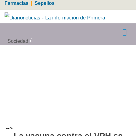
Farmacias
|
Sepelios
Sociedad
-->
La vacuna contra el VPH se