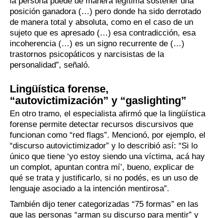
la persona puede de manera legítima sostener una
posición ganadora (…) pero donde ha sido derrotado
de manera total y absoluta, como en el caso de un
sujeto que es apresado (…) esa contradicción, esa
incoherencia (…) es un signo recurrente de (…)
trastornos psicopáticos y narcisistas de la
personalidad”, señaló.
Lingüística forense,
“autovictimización” y “gaslighting”
En otro tramo, el especialista afirmó que la lingüística
forense permite detectar recursos discursivos que
funcionan como “red flags”. Mencionó, por ejemplo, el
“discurso autovictimizador” y lo describió así: “Si lo
único que tiene ‘yo estoy siendo una víctima, acá hay
un complot, apuntan contra mí’, bueno, explicar de
qué se trata y justificarlo, si no podés, es un uso de
lenguaje asociado a la intención mentirosa”.
También dijo tener categorizadas “75 formas” en las
que las personas “arman su discurso para mentir” y