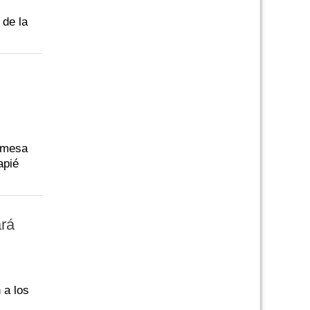
 de la
a mesa
apié
rá
 a los