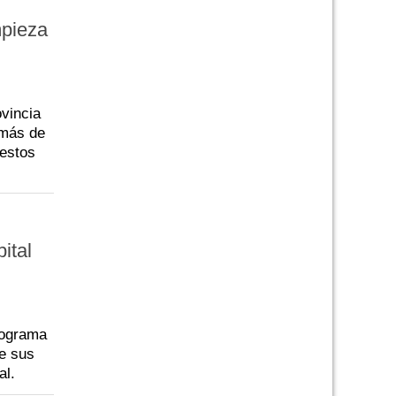
mpieza
ovincia
 más de
 estos
ital
rograma
de sus
al.