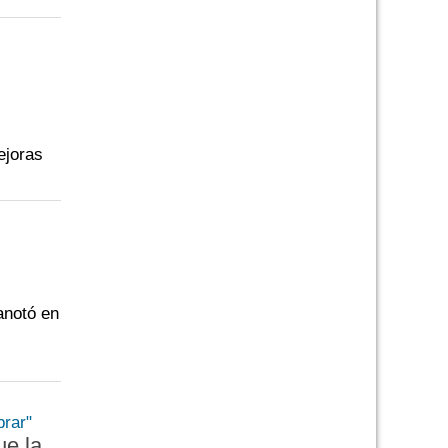
ejoras
anotó en
ue la