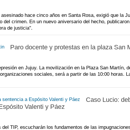
i
d
J
 asesinado hace cinco años en Santa Rosa, exigió que la Ju
c
d
A
o del crimen. En un nuevo aniversario del hecho, publicaron
a de justicia".
r
e
C
p
p
M
Paro docente y protestas en la plaza San 
l
d
T
p
c
V
i
d
B
epresión en Jujuy. La movilización en la Plaza San Martín, d
organizaciones sociales, será a partir de las 10:00 horas. L
t
c
r
Caso Lucio: deb
Espósito Valenti y Páez
es del TIP, escucharán los fundamentos de las impugnacione