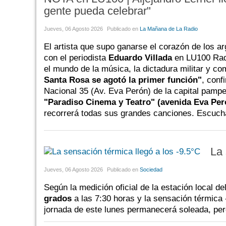
gente pueda celebrar"
Jueves, 06 Agosto 2026
Publicado en
La Mañana de La Radio
El artista que supo ganarse el corazón de los a
con el periodista
Eduardo Villada
en LU100 Radi
el mundo de la música, la dictadura militar y co
Santa Rosa se agotó la primer función"
, conf
Nacional 35 (Av. Eva Perón) de la capital pampe
"Paradiso Cinema y Teatro" (avenida Eva Per
recorrerá todas sus grandes canciones. Escuchá
La 
Jueves, 06 Agosto 2026
Publicado en
Sociedad
Según la medición oficial de la estación local d
grados
a las 7:30 horas y la sensación térmica
jornada de este lunes permanecerá soleada, pero