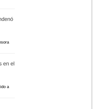
ondenó
ensora
s en el
tido a