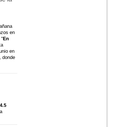
mañana
nzos en
 "
En
ta
unio en
, donde
-4.5
la