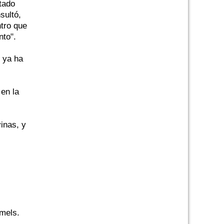
tado
sultó,
ntro que
nto".
 ya ha
 en la
inas, y
lmels.