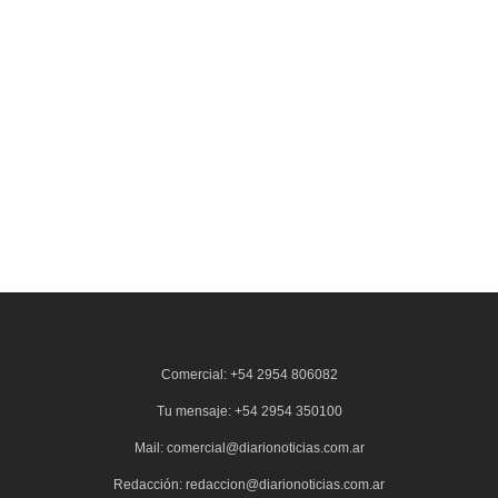
Comercial: +54 2954 806082
Tu mensaje: +54 2954 350100
Mail: comercial@diarionoticias.com.ar
Redacción: redaccion@diarionoticias.com.ar