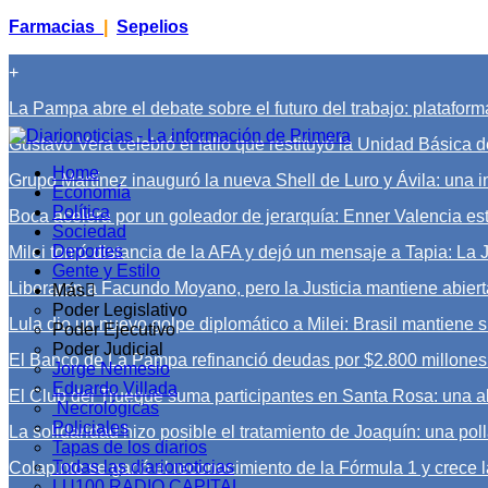
Farmacias
|
Sepelios
+
La Pampa abre el debate sobre el futuro del trabajo: plataformas 
Gustavo Vera celebró el fallo que restituyó la Unidad Básica de
Home
Grupo Martínez inauguró la nueva Shell de Luro y Ávila: una i
Economía
Política
Boca acelera por un goleador de jerarquía: Enner Valencia est
Sociedad
Deportes
Milei tomó distancia de la AFA y dejó un mensaje a Tapia: La 
Gente y Estilo
Liberaron a Facundo Moyano, pero la Justicia mantiene abiert
Más
Poder Legislativo
Lula dio un nuevo golpe diplomático a Milei: Brasil mantiene 
Poder Ejecutivo
Poder Judicial
El Banco de La Pampa refinanció deudas por $2.800 millones 
Jorge Nemesio
Eduardo Villada
El Club del Trueque suma participantes en Santa Rosa: una alt
Necrológicas
Policiales
La solidaridad hizo posible el tratamiento de Joaquín: una poll
Tapas de los diarios
Todas las diarionoticias
Colapinto se ganó el reconocimiento de la Fórmula 1 y crece la
LU100 RADIO CAPITAL