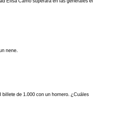
ad Elisa Carrió superara en las generales el
 un nene.
 billete de 1.000 con un hornero. ¿Cuáles