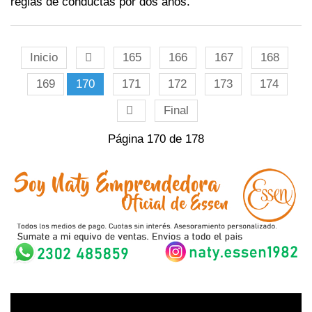
reglas de conductas por dos años.
Inicio
165
166
167
168
169
170
171
172
173
174
Final
Página 170 de 178