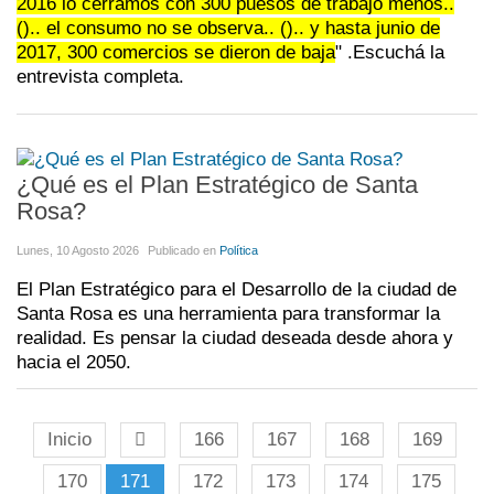
2016 lo cerramos con 300 puesos de trabajo menos..
().. el consumo no se observa.. ().. y hasta junio de
2017, 300 comercios se dieron de baja
" .Escuchá la
entrevista completa.
¿Qué es el Plan Estratégico de Santa
Rosa?
Lunes, 10 Agosto 2026
Publicado en
Política
El Plan Estratégico para el Desarrollo de la ciudad de
Santa Rosa es una herramienta para transformar la
realidad. Es pensar la ciudad deseada desde ahora y
hacia el 2050.
Inicio
166
167
168
169
170
171
172
173
174
175