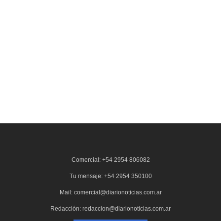
Comercial: +54 2954 806082
Tu mensaje: +54 2954 350100
Mail: comercial@diarionoticias.com.ar
Redacción: redaccion@diarionoticias.com.ar