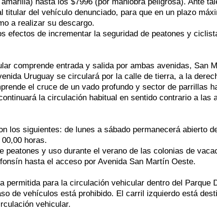
amarilla) hasta los $7996 (por maniobra peligrosa). Ante tal
al titular del vehículo denunciado, para que en un plazo máx
mo a realizar su descargo.
s efectos de incrementar la seguridad de peatones y ciclist
icular comprende entrada y salida por ambas avenidas, San M
enida Uruguay se circulará por la calle de tierra, a la derec
mprende el cruce de un vado profundo y sector de parrillas h
tinuará la circulación habitual en sentido contrario a las 
son los siguientes: de lunes a sábado permanecerá abierto d
 00,00 horas.
e peatones y uso durante el verano de las colonias de vaca
lfonsín hasta el acceso por Avenida San Martín Oeste.
a permitida para la circulación vehicular dentro del Parque 
 de vehículos está prohibido. El carril izquierdo está dest
irculación vehicular.