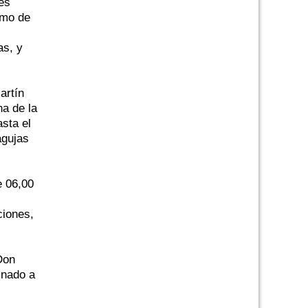
es
imo de
as, y
artín
ha de la
asta el
agujas
e 06,00
ciones,
Don
inado a