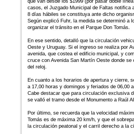
que van desde los $1999 (por pasar doble línea 
casos, el Juzgado Municipal de Faltas notifica 
8 días hábiles se constituya ante dicho organis
Según explicó Fuhr, la medida se determinó a lo
organizar el tránsito en el Parque Don Tomás.
En ese sentido, detalló que la circulación veh
Oeste y Uruguay. Si el ingreso se realiza por Av
avenida, que costea el edificio municipal, y co
cruce con Avenida San Martín Oeste donde se con
del reloj.
En cuanto a los horarios de apertura y cierre, 
a 17,00 horas y domingos y feriados de 06,00 a
Cabe destacar que para circulación exclusiva d
se valló el tramo desde el Monumento a Raúl A
Por último, se recuerda que la velocidad máxim
Tomás es de máxima 20 km/h, y que el sobrepaso
la circulación peatonal y el carril derecho a la c