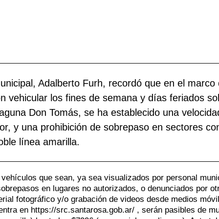
Municipal, Adalberto Furh, recordó que en el marco
ón vehicular los fines de semana y días feriados so
a Laguna Don Tomás, se ha establecido una velocida
r, y una prohibición de sobrepaso en sectores co
oble línea amarilla.
 vehículos que sean, ya sea visualizados por personal muni
 sobrepasos en lugares no autorizados, o denunciados por ot
erial fotográfico y/o grabación de videos desde medios móvi
uentra en https://src.santarosa.gob.ar/ , serán pasibles de m