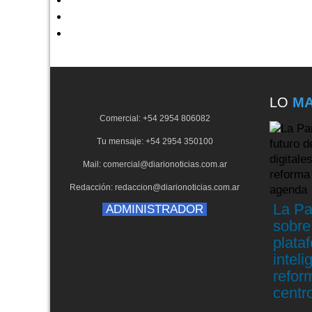
LO
MA
Comercial: +54 2954 806082
Tu mensaje: +54 2954 350100
Mail: comercial@diarionoticias.com.ar
Redacción: redaccion@diarionoticias.com.ar
La Pa
ADMINISTRADOR
sobre 
plataf
inteli
reform
centr