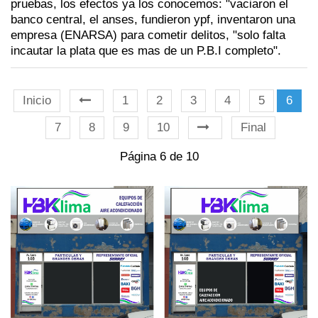
pruebas, los efectos ya los conocemos: "vaciaron el
banco central, el anses, fundieron ypf, inventaron una
empresa (ENARSA) para cometir delitos, "solo falta
incautar la plata que es mas de un P.B.I completo".
Inicio
1
2
3
4
5
6
7
8
9
10
Final
Página 6 de 10