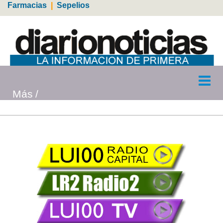
Farmacias
|
Sepelios
Más