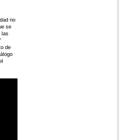
idad no
ue se
 las
”
to de
iálogo
el