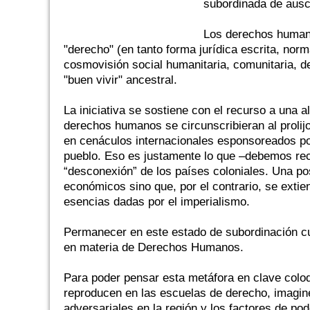
subordinada de ausc
Los derechos humano
"derecho" (en tanto forma jurídica escrita, nor
cosmovisión social humanitaria, comunitaria, de
"buen vivir" ancestral.
La iniciativa se sostiene con el recurso a una a
derechos humanos se circunscribieran al prolij
en cenáculos internacionales esponsoreados p
pueblo. Eso es justamente lo que –debemos re
“desconexión” de los países coloniales. Una p
económicos sino que, por el contrario, se ext
esencias dadas por el imperialismo.
Permanecer en este estado de subordinación cu
en materia de Derechos Humanos.
Para poder pensar esta metáfora en clave colo
reproducen en las escuelas de derecho, imagin
adversariales en la región y los factores de pod