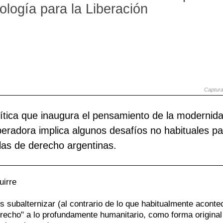
logía para la Liberación
p
P
S
i
d
J
c
d
A
r
e
C
p
p
M
Captura
l
d
T
p
c
V
lítica que inaugura el pensamiento de la modernid
beradora implica algunos desafíos no habituales pa
i
d
las de derecho argentinas.
t
uirre
es subalternizar (al contrario de lo que habitualmente aconte
derecho" a lo profundamente humanitario, como forma original