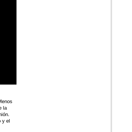
Menos
e la
nión.
 y el