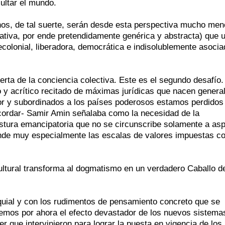
ultar el mundo.
s, de tal suerte, serán desde esta perspectiva mucho men
mativa, por ende pretendidamente genérica y abstracta) que 
colonial, liberadora, democrática e indisolublemente asocia
lerta de la conciencia colectiva. Este es el segundo desafío.
o y acrítico recitado de máximas jurídicas que nacen gener
or y subordinados a los países poderosos estamos perdido
cordar- Samir Amin señalaba como la necesidad de la
ostura emancipatoria que no se circunscribe solamente a as
iende muy especialmente las escalas de valores impuestas 
ltural transforma al dogmatismo en un verdadero Caballo d
quial y con los rudimentos de pensamiento concreto que se
emos por ahora el efecto devastador de los nuevos sistema
er que intervinieron para lograr la puesta en vigencia de los