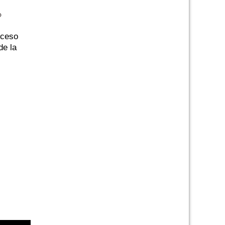
o
oceso
de la