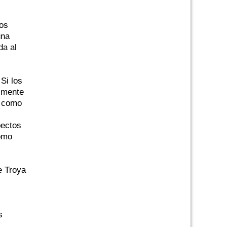
os
una
da al
 Si los
almente
s como
pectos
como
e Troya
s