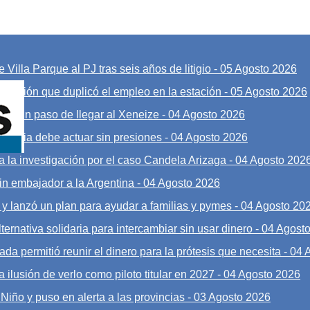
 Villa Parque al PJ tras seis años de litigio
-
05 Agosto 2026
nversión que duplicó el empleo en la estación
-
05 Agosto 2026
á a un paso de llegar al Xeneize
-
04 Agosto 2026
Justicia debe actuar sin presiones
-
04 Agosto 2026
a la investigación por el caso Candela Arizaga
-
04 Agosto 202
sin embajador a la Argentina
-
04 Agosto 2026
y lanzó un plan para ayudar a familias y pymes
-
04 Agosto 20
ernativa solidaria para intercambiar sin usar dinero
-
04 Agost
ada permitió reunir el dinero para la prótesis que necesita
-
04 
 ilusión de verlo como piloto titular en 2027
-
04 Agosto 2026
Niño y puso en alerta a las provincias
-
03 Agosto 2026