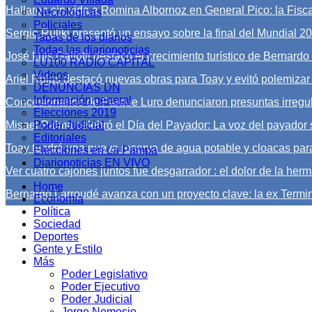
Hallaron sin vida a Romina Albornoz en General Pico: la Fiscal
Necrológicas
Policiales
Sergio Ruliki presentó un ensayo sobre la final del Mundial 2
Tapas de los diarios
Todas las diarionoticias
José Luis Gallotti destacó el crecimiento turístico de Bernard
LU100 RADIO CAPITAL
Videos
Ariel Rojas destacó nuevas obras para Toay y evitó polemizar
DENUNCIAS DN
Información general
Concesionarios de Parque Luro denunciaron presuntas irregu
Elecciones 2019
Misael Palma celebró el Día del Payador: La voz del payador 
Poder Judicial
Editoriales
Toay tendrá una nueva reserva de agua potable y cloacas para
Elecciones en La Pampa
Diarionoticias EN VIVO
Ver cuatro cajones juntos fue desgarrador : el dolor de la herm
Home
Bernardo Larroudé avanza con un proyecto clave: la ex Termi
Economía
Política
Sociedad
Deportes
Gente y Estilo
Más
Poder Legislativo
Poder Ejecutivo
Poder Judicial
Jorge Nemesio