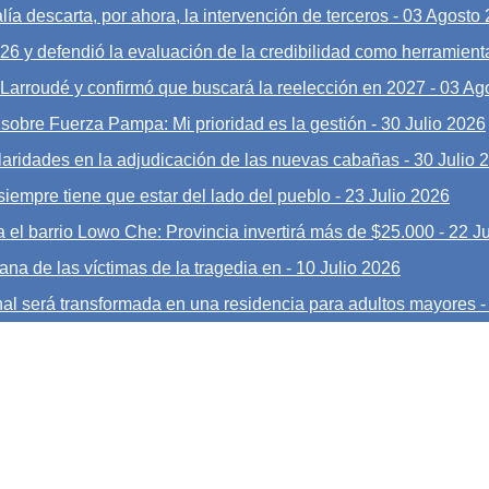
ía descarta, por ahora, la intervención de terceros
-
03 Agosto
026 y defendió la evaluación de la credibilidad como herramient
o Larroudé y confirmó que buscará la reelección en 2027
-
03 Ag
 sobre Fuerza Pampa: Mi prioridad es la gestión
-
30 Julio 2026
laridades en la adjudicación de las nuevas cabañas
-
30 Julio 
siempre tiene que estar del lado del pueblo
-
23 Julio 2026
 el barrio Lowo Che: Provincia invertirá más de $25.000
-
22 Ju
ana de las víctimas de la tragedia en
-
10 Julio 2026
nal será transformada en una residencia para adultos mayores