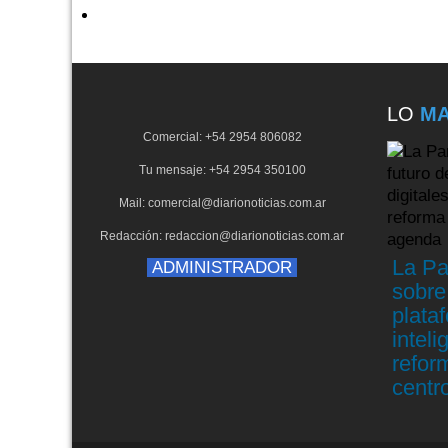
LO
MA
Comercial: +54 2954 806082
Tu mensaje: +54 2954 350100
Mail: comercial@diarionoticias.com.ar
Redacción: redaccion@diarionoticias.com.ar
La Pa
ADMINISTRADOR
sobre 
plataf
inteli
reform
centr