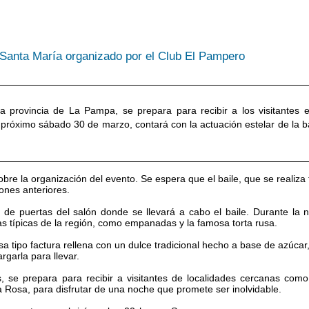
p
P
S
i
d
J
c
d
A
r
e
C
 provincia de La Pampa, se prepara para recibir a los visitantes 
p
p
M
 el próximo sábado 30 de marzo, contará con la actuación estelar de la 
l
d
T
p
c
V
bre la organización del evento. Se espera que el baile, que se realiza 
i
d
ones anteriores.
t
 de puertas del salón donde se llevará a cabo el baile. Durante la 
as típicas de la región, como empanadas y la famosa torta rusa.
sa tipo factura rellena con un dulce tradicional hecho a base de azúcar,
garla para llevar.
, se prepara para recibir a visitantes de localidades cercanas com
nta Rosa, para disfrutar de una noche que promete ser inolvidable.