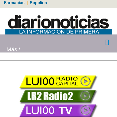
Farmacias
|
Sepelios
Más