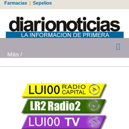
Farmacias
|
Sepelios
Más