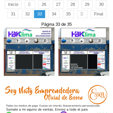
Inicio
26
27
28
29
30
31
32
33
34
35
Final
Página 33 de 35