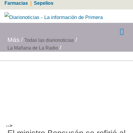
Farmacias
|
Sepelios
Más
Todas las diarionoticias
La Mañana de La Radio
-->