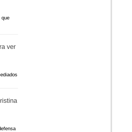
o que
ra ver
mediados
ristina
 defensa