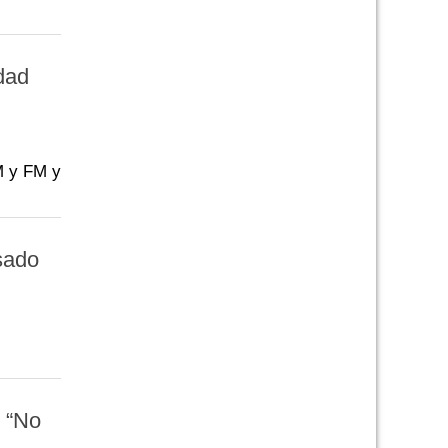
dad
AM y FM y
sado
: “No