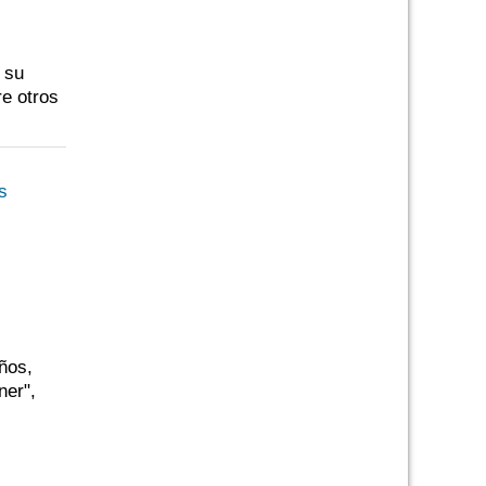
 su
re otros
ños,
ner",