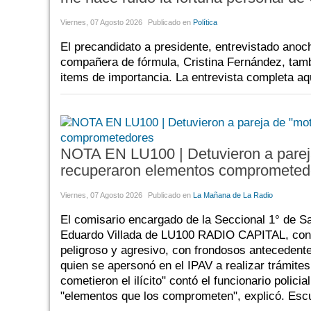
Viernes, 07 Agosto 2026
Publicado en
Política
El precandidato a presidente, entrevistado anoche
compañera de fórmula, Cristina Fernández, tamb
items de importancia. La entrevista completa aq
NOTA EN LU100 | Detuvieron a pareja
recuperaron elementos comprometed
Viernes, 07 Agosto 2026
Publicado en
La Mañana de La Radio
El comisario encargado de la Seccional 1° de Sa
Eduardo Villada de LU100 RADIO CAPITAL, contó
peligroso y agresivo, con frondosos antecedentes
quien se apersonó en el IPAV a realizar trámites 
cometieron el ilícito" contó el funcionario polic
"elementos que los comprometen", explicó. Escu