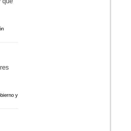
y que
ón
res
obierno y