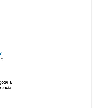
lo
gotaria
erencia