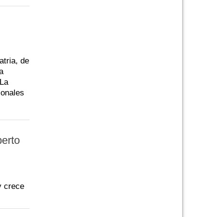
atria, de
a
 La
ionales
berto
y crece