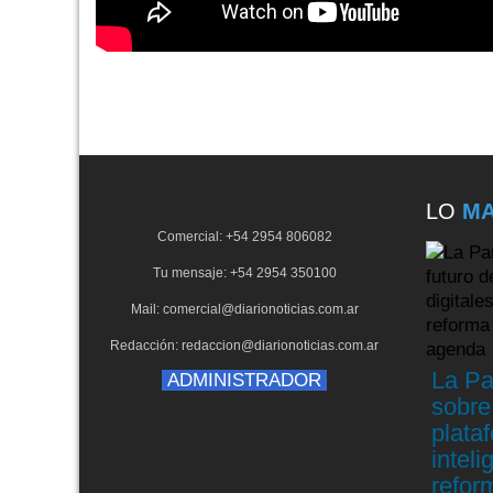
LO
MA
Comercial: +54 2954 806082
Tu mensaje: +54 2954 350100
Mail: comercial@diarionoticias.com.ar
Redacción: redaccion@diarionoticias.com.ar
La Pa
ADMINISTRADOR
sobre 
plataf
inteli
reform