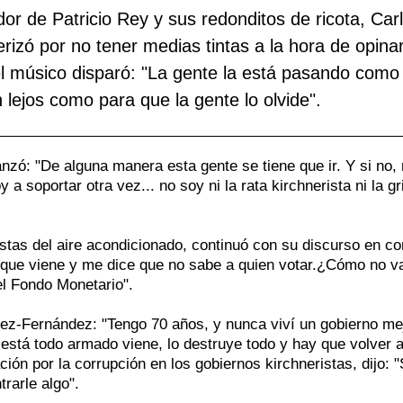
or de Patricio Rey y sus redonditos de ricota, Car
t
a
H
erizó por no tener medias tintas a la hora de opinar
p
P
S
l músico disparó: "La gente la está pasando como 
i
d
J
n lejos como para que la gente lo olvide".
c
d
A
r
e
C
 lanzó: "De alguna manera esta gente se tiene que ir. Y si no,
p
p
M
a soportar otra vez... no soy ni la rata kirchnerista ni la gri
l
d
T
p
c
istas del aire acondicionado, continuó con su discurso en co
El que viene y me dice que no sabe a quien votar.¿Cómo no v
i
el Fondo Monetario".
dez-Fernández: "Tengo 70 años, y nunca viví un gobierno me
 está todo armado viene, lo destruye todo y hay que volver 
ción por la corrupción en los gobiernos kirchneristas, dijo: "
rarle algo".