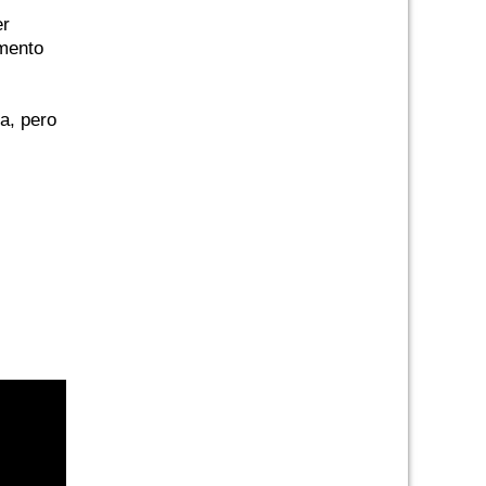
er
omento
a, pero