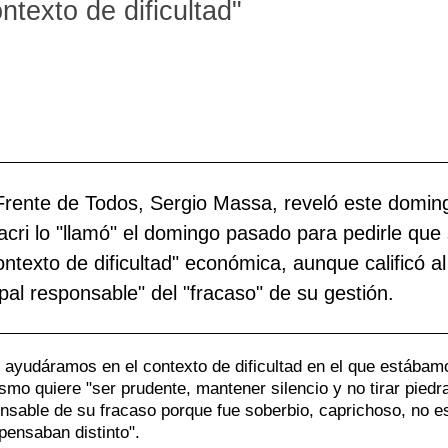
ntexto de dificultad"
p
P
S
i
d
J
c
d
A
r
e
C
p
p
M
l
d
T
 Frente de Todos, Sergio Massa, reveló este domin
p
c
V
cri lo "llamó" el domingo pasado para pedirle que
ntexto de dificultad" económica, aunque calificó al
i
d
pal responsable" del "fracaso" de su gestión.
t
ayudáramos en el contexto de dificultad en el que estábam
smo quiere "ser prudente, mantener silencio y no tirar piedr
ponsable de su fracaso porque fue soberbio, caprichoso, no 
pensaban distinto".