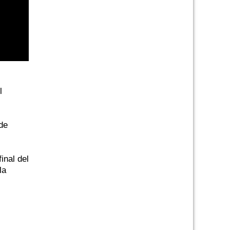
l
de
inal del
la