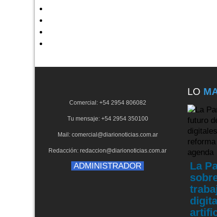
LO
MA
Comercial: +54 2954 806082
Tu mensaje: +54 2954 350100
Mail: comercial@diarionoticias.com.ar
Redacción: redaccion@diarionoticias.com.ar
La Pa
ADMINISTRADOR
sobre
traba
digit
artif