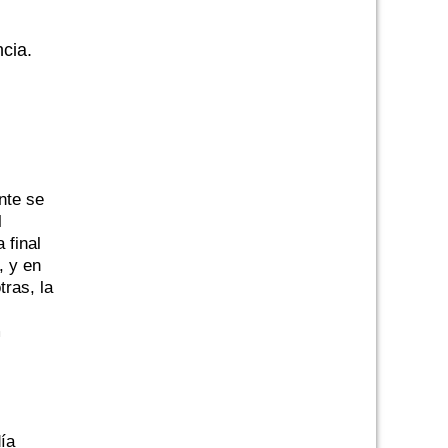
cia.
nte se
l
 final
, y en
tras, la
m
ía