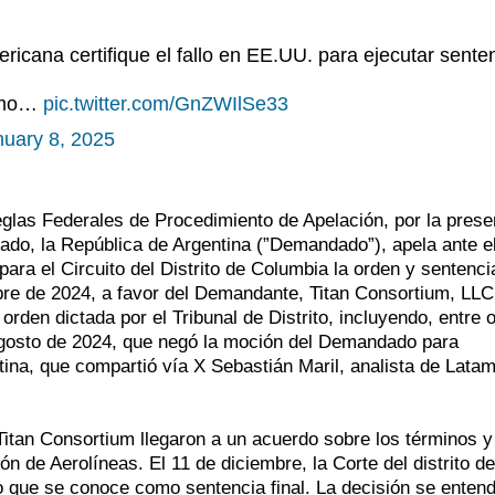
icana certifique el fallo en EE.UU. para ejecutar senten
cómo…
pic.twitter.com/GnZWIlSe33
nuary 8, 2025
glas Federales de Procedimiento de Apelación, por la prese
ado, la República de Argentina (”Demandado”), apela ante e
ra el Circuito del Distrito de Columbia la orden y sentencia
embre de 2024, a favor del Demandante, Titan Consortium, LLC
den dictada por el Tribunal de Distrito, incluyendo, entre o
e agosto de 2024, que negó la moción del Demandado para
tina, que compartió vía X Sebastián Maril, analista de Lata
Titan Consortium llegaron a un acuerdo sobre los términos y
ón de Aerolíneas. El 11 de diciembre, la Corte del distrito de
o que se conoce como sentencia final. La decisión se entend