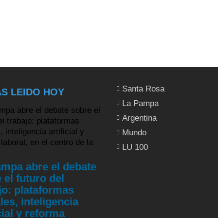
Santa Rosa
S LEIDO HOY
La Pampa
Argentina
Mundo
LU 100
mpa abre el debate
 el futuro del
jo: plataformas
ales, inteligencia
icial y reforma