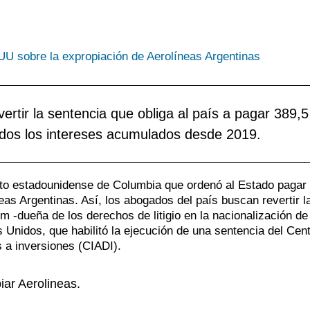
t
a
H
p
P
S
i
d
J
c
d
A
ertir la sentencia que obliga al país a pagar 389,5
r
e
C
uidos los intereses acumulados desde 2019.
p
p
M
l
d
T
p
c
strito estadounidense de Columbia que ordenó al Estado pagar
as Argentinas. Así, los abogados del país buscan revertir l
i
 -dueña de los derechos de litigio en la nacionalización de 
 Unidos, que habilitó la ejecución de una sentencia del Cen
s a inversiones (CIADI).
piar Aerolineas.