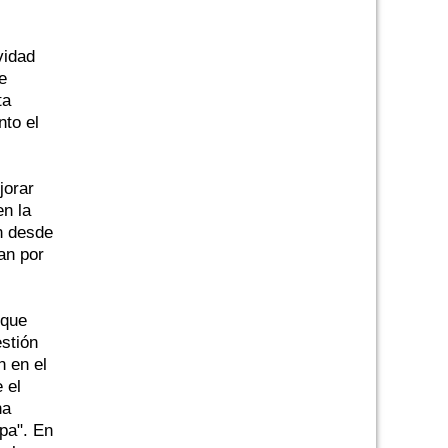
vidad
e
ta
nto el
jorar
en la
n desde
an por
 que
estión
n en el
 el
ha
mpa". En