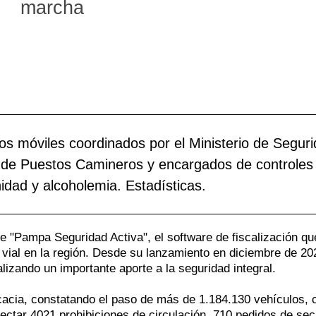
marcha
p
P
S
i
d
J
c
d
A
r
e
C
p
p
M
l
d
T
vos móviles coordinados por el Ministerio de Segur
p
c
V
ial de Puestos Camineros y encargados de controles
nidad y alcoholemia. Estadísticas.
i
d
t
 "Pampa Seguridad Activa", el software de fiscalización qu
vial en la región. Desde su lanzamiento en diciembre de 20
lizando un importante aporte a la seguridad integral.
cacia, constatando el paso de más de 1.184.130 vehículos, 
ctar 4021 prohibiciones de circulación, 710 pedidos de sec