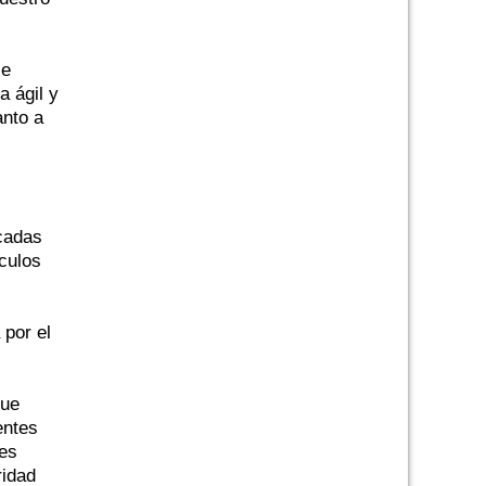
se
 ágil y
anto a
ocadas
ículos
 por el
fue
entes
les
ridad