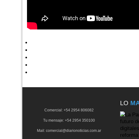
LO
MA
Comercial: +54 2954 806082
Tu mensaje: +54 2954 350100
Mail: comercial@diarionoticias.com.ar