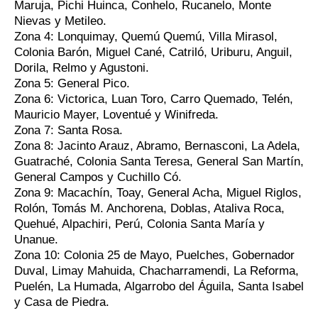
Maruja, Pichi Huinca, Conhelo, Rucanelo, Monte
Nievas y Metileo.
Zona 4: Lonquimay, Quemú Quemú, Villa Mirasol,
Colonia Barón, Miguel Cané, Catriló, Uriburu, Anguil,
Dorila, Relmo y Agustoni.
Zona 5: General Pico.
Zona 6: Victorica, Luan Toro, Carro Quemado, Telén,
Mauricio Mayer, Loventué y Winifreda.
Zona 7: Santa Rosa.
Zona 8: Jacinto Arauz, Abramo, Bernasconi, La Adela,
Guatraché, Colonia Santa Teresa, General San Martín,
General Campos y Cuchillo Có.
Zona 9: Macachín, Toay, General Acha, Miguel Riglos,
Rolón, Tomás M. Anchorena, Doblas, Ataliva Roca,
Quehué, Alpachiri, Perú, Colonia Santa María y
Unanue.
Zona 10: Colonia 25 de Mayo, Puelches, Gobernador
Duval, Limay Mahuida, Chacharramendi, La Reforma,
Puelén, La Humada, Algarrobo del Águila, Santa Isabel
y Casa de Piedra.