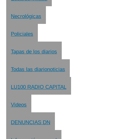
Necrológicas
Policiales
Tapas de los diarios
Todas las diarionoticias
LU100 RADIO CAPITAL
Videos
DENUNCIAS DN