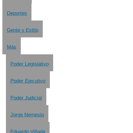
Deportes
Gente y Estilo
Más
Poder Legislativo
Poder Ejecutivo
Poder Judicial
Jorge Nemesio
Eduardo Villada