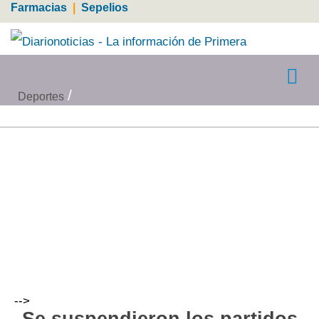
Farmacias
|
Sepelios
Deportes
-->
Se suspendieron los partidos