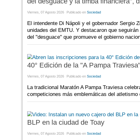
del desgüace y la timba financiera", 
Viernes, 07 Agosto 2026
Publicado en
Sociedad
El intendente Di Nápoli y el gobernador Sergio Z
unidades del EMTU. Y destacaron que seguirán "
del "desguace" que promueve el gobierno nacion
40° Edición de la "A Pampa Traviesa
Viernes, 07 Agosto 2026
Publicado en
Sociedad
La tradicional Maratón A Pampa Traviesa celebr
competiciones más emblemáticas del atletismo 
BLP en la ciudad de Toay
Viernes, 07 Agosto 2026
Publicado en
Sociedad