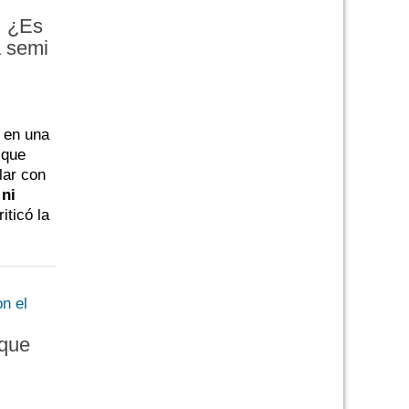
¿Es
a semi
 en una
 que
lar con
 ni
iticó la
 que