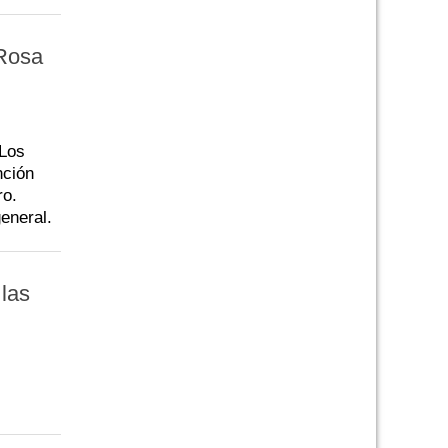
 Rosa
 Los
nción
ro.
eneral.
 las