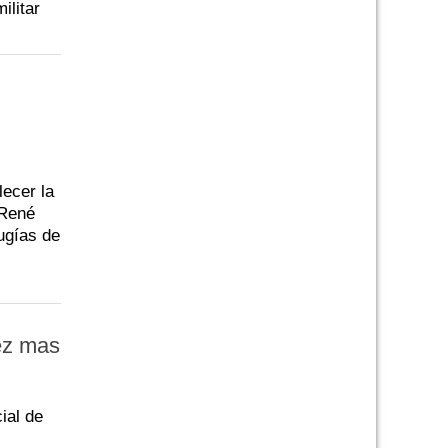
ilitar
lecer la
 René
ugías de
ez mas
ial de