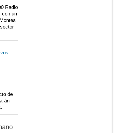
00 Radio
, con un
 Montes
 sector
o
cto de
zarán
s.
mano