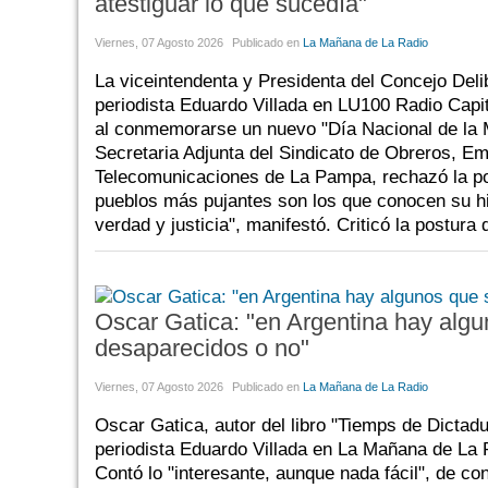
atestiguar lo que sucedía"
Viernes, 07 Agosto 2026
Publicado en
La Mañana de La Radio
La viceintendenta y Presidenta del Concejo Del
periodista Eduardo Villada en LU100 Radio Capit
al conmemorarse un nuevo "Día Nacional de la M
Secretaria Adjunta del Sindicato de Obreros, Em
Telecomunicaciones de La Pampa, rechazó la post
pueblos más pujantes son los que conocen su hi
verdad y justicia", manifestó. Criticó la postur
Oscar Gatica: "en Argentina hay algun
desaparecidos o no"
Viernes, 07 Agosto 2026
Publicado en
La Mañana de La Radio
Oscar Gatica, autor del libro "Tiemps de Dicta
periodista Eduardo Villada en La Mañana de La
Contó lo "interesante, aunque nada fácil", de co