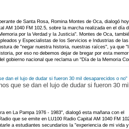
p
P
S
i
d
J
iberante de Santa Rosa, Romina Montes de Oca, dialogó hoy
c
d
A
al AM 1040 FM 102.5, sobre la marcha realizada en el día d
emoria por la Verdad y la Justicia". Montes de Oca, tambi
r
e
C
pleados y Especialistas de los Servicios e Industrias de las
p
p
M
ura de "negar nuestra historia, nuestras raíces", ya que "
storia, por eso no debemos dejar de bregar por esta memor
l
d
T
a del gobierno nacional que reclama un "Día de la Memoria Co
p
c
V
i
d
os que se dan el lujo de dudar si fueron 30 mi
t
dura en La Pampa 1976 - 1983", dialogó esta mañana con el
 Radio que se emite en LU100 Radio Capital AM 1040 FM 102
ntarle a estudiantes secundarios la "experiencia de mi vida y