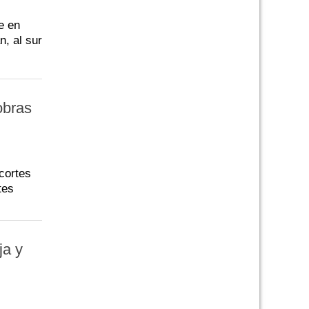
e en
n, al sur
obras
cortes
tes
ja y