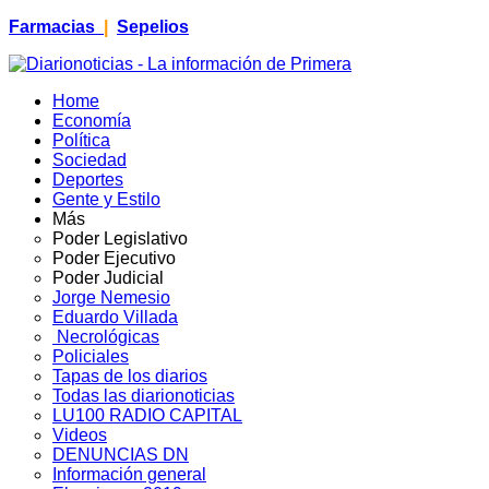
Farmacias
|
Sepelios
Home
Economía
Política
Sociedad
Deportes
Gente y Estilo
Más
Poder Legislativo
Poder Ejecutivo
Poder Judicial
Jorge Nemesio
Eduardo Villada
Necrológicas
Policiales
Tapas de los diarios
Todas las diarionoticias
LU100 RADIO CAPITAL
Videos
DENUNCIAS DN
Información general