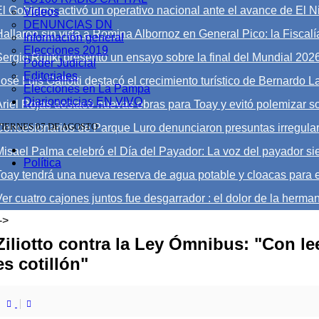
El Gobierno activó un operativo nacional ante el avance de El Ni
Videos
DENUNCIAS DN
Hallaron sin vida a Romina Albornoz en General Pico: la Fiscalía
Información general
Elecciones 2019
Sergio Ruliki presentó un ensayo sobre la final del Mundial 202
Poder Judicial
Editoriales
José Luis Gallotti destacó el crecimiento turístico de Bernardo 
Elecciones en La Pampa
Diarionoticias EN VIVO
Ariel Rojas destacó nuevas obras para Toay y evitó polemizar s
VIERNES 07 DE AGOSTO
Concesionarios de Parque Luro denunciaron presuntas irregula
Misael Palma celebró el Día del Payador: La voz del payador sie
Política
Toay tendrá una nueva reserva de agua potable y cloacas para e
er cuatro cajones juntos fue desgarrador : el dolor de la herman
->
Ziliotto contra la Ley Ómnibus: "Con lee
es cotillón"