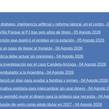
gitales, inteligencia artificial y reforma laboral, en el centro
-
0
illa Parque al PJ tras seis años de litigio
-
05 Agosto 2026
ersión que duplicó el empleo en la estación
-
05 Agosto 2026
a un paso de llegar al Xeneize
-
04 Agosto 2026
sticia debe actuar sin presiones
-
04 Agosto 2026
la investigación por el caso Candela Arizaga
-
04 Agosto 2026
n embajador a la Argentina
-
04 Agosto 2026
lanzó un plan para ayudar a familias y pymes
-
04 Agosto 2026
nativa solidaria para intercambiar sin usar dinero
-
04 Agosto 
a permitió reunir el dinero para la prótesis que necesita
-
04 Ag
lusión de verlo como piloto titular en 2027
-
04 Agosto 2026