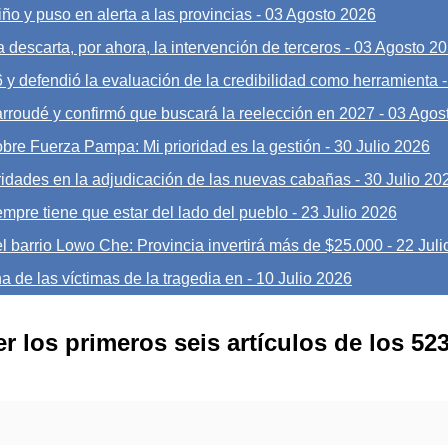
ño y puso en alerta a las provincias
-
03 Agosto 2026
 descarta, por ahora, la intervención de terceros
-
03 Agosto 2
6 y defendió la evaluación de la credibilidad como herramienta
Larroudé y confirmó que buscará la reelección en 2027
-
03 Agos
obre Fuerza Pampa: Mi prioridad es la gestión
-
30 Julio 2026
ridades en la adjudicación de las nuevas cabañas
-
30 Julio 20
mpre tiene que estar del lado del pueblo
-
23 Julio 2026
l barrio Lowo Che: Provincia invertirá más de $25.000
-
22 Juli
a de las víctimas de la tragedia en
-
10 Julio 2026
r los primeros seis artículos de los 523