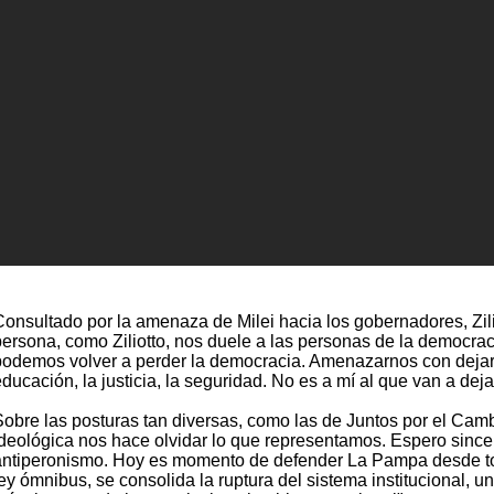
Consultado por la amenaza de Milei hacia los gobernadores, Zili
persona, como Ziliotto, nos duele a las personas de la democra
podemos volver a perder la democracia. Amenazarnos con dejarno
ducación, la justicia, la seguridad. No es a mí al que van a deja
Sobre las posturas tan diversas, como las de Juntos por el Cam
ideológica nos hace olvidar lo que representamos. Espero sincer
antiperonismo. Hoy es momento de defender La Pampa desde todo 
ley ómnibus, se consolida la ruptura del sistema institucional, 