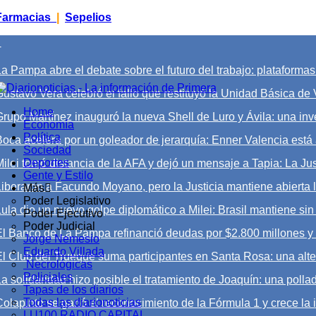
Farmacias
|
Sepelios
+
a Pampa abre el debate sobre el futuro del trabajo: plataformas di
ustavo Vera celebró el fallo que restituyó la Unidad Básica de V
Home
Grupo Martínez inauguró la nueva Shell de Luro y Ávila: una inv
Economía
Política
Boca acelera por un goleador de jerarquía: Enner Valencia está 
Sociedad
Deportes
Milei tomó distancia de la AFA y dejó un mensaje a Tapia: La Ju
Gente y Estilo
Liberaron a Facundo Moyano, pero la Justicia mantiene abierta 
Más
Poder Legislativo
Lula dio un nuevo golpe diplomático a Milei: Brasil mantiene si
Poder Ejecutivo
Poder Judicial
El Banco de La Pampa refinanció deudas por $2.800 millones y 
Jorge Nemesio
Eduardo Villada
El Club del Trueque suma participantes en Santa Rosa: una alter
Necrológicas
Policiales
a solidaridad hizo posible el tratamiento de Joaquín: una pollad
Tapas de los diarios
Todas las diarionoticias
Colapinto se ganó el reconocimiento de la Fórmula 1 y crece la i
LU100 RADIO CAPITAL