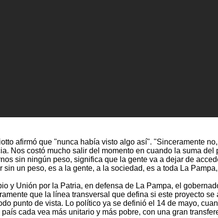
otto afirmó que "nunca había visto algo así". "Sinceramente no
cia. Nos costó mucho salir del momento en cuando la suma del p
s sin ningún peso, significa que la gente va a dejar de accede
r sin un peso, es a la gente, a la sociedad, es a toda La Pampa, 
bio y Unión por la Patria, en defensa de La Pampa, el gobernad
amente que la línea transversal que defina si este proyecto se
punto de vista. Lo político ya se definió el 14 de mayo, cuand
un país cada vea más unitario y más pobre, con una gran transfe